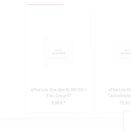
eFlux Lite One (bis Bj. 08/20) /
eFlux Lite 
Two Gasgriff
Tachodispla
Scheinwerfer 
9,90 € *
79,90 