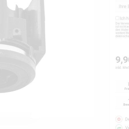
Ich 
Die Verwe
ist nicht
den Wider
weitere We
datensch
9,9
inkl. Mw
Fr
Bew
D
V