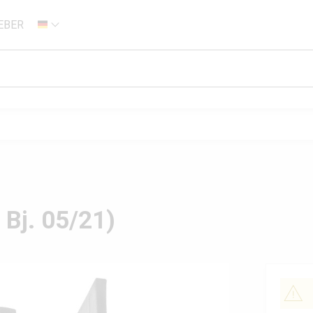
EBER
DE
 Bj. 05/21)