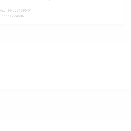
Nr.:
PR0031096-01
056551224606