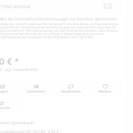
habe die
Datenschutzbestimmungen
zur Kenntnis genommen.
ndung Ihrer Daten für eigene werbliche Zwecke für ähnliche Waren und Dienstleistungen
 ausgeschlossen. Sie können dieser Verwendung jederzeit widersprechen, ohne dass für
spruch andere als Übermittlungskosten nach den Basistarifen entstehen. Falls Sie keine
rbung wünschen, teilen Sie uns dies bitte per E-Mail an folgende Adresse mit:
utz@miweba.de
oder verwenden Sie den Abbestellen-Link in der E-Mail.
0 € *
St.
zzgl. Versandkosten
agen?
Datenblatt
Vergleichen
Merken
erten
erzeit ausverkauft
ersandkosten DE-96149 : 4,90 € *