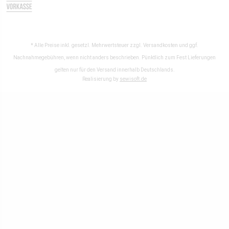
* Alle Preise inkl. gesetzl. Mehrwertsteuer zzgl.
Versandkosten
und ggf.
Nachnahmegebühren, wenn nicht anders beschrieben. Pünktlich zum Fest Lieferungen
gelten nur für den Versand innerhalb Deutschlands.
Realisierung by
sewisoft.de