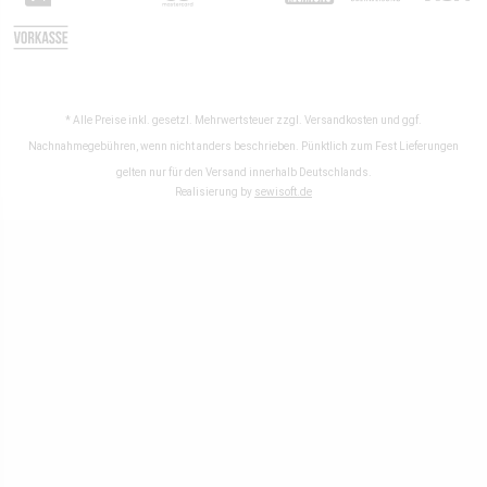
* Alle Preise inkl. gesetzl. Mehrwertsteuer zzgl.
Versandkosten
und ggf.
Nachnahmegebühren, wenn nicht anders beschrieben. Pünktlich zum Fest Lieferungen
gelten nur für den Versand innerhalb Deutschlands.
Realisierung by
sewisoft.de