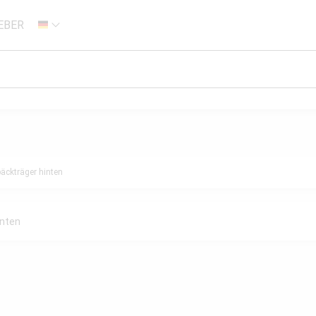
EBER
DE
äckträger hinten
anten