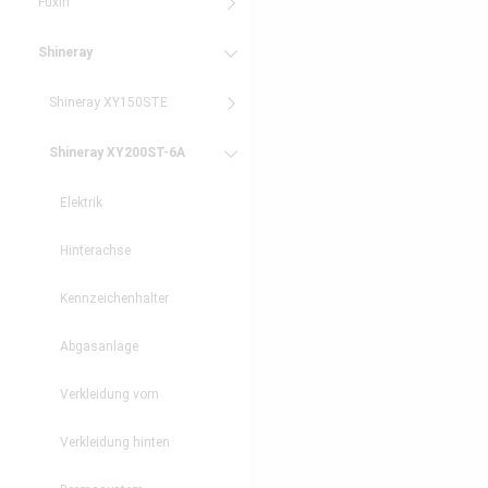
Fuxin
Shineray
Shineray XY150STE
Shineray XY200ST-6A
Elektrik
Hinterachse
Kennzeichenhalter
Abgasanlage
Verkleidung vorn
Verkleidung hinten