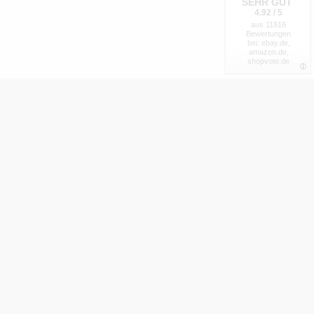
SEHR GUT
4.92 / 5
aus 11816
Bewertungen
bei: ebay.de,
amazon.de,
shopvote.de