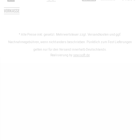
* Alle Preise inkl. gesetzl. Mehrwertsteuer zzgl.
Versandkosten
und ggf.
Nachnahmegebühren, wenn nicht anders beschrieben. Pünktlich zum Fest Lieferungen
gelten nur für den Versand innerhalb Deutschlands.
Realisierung by
sewisoft.de