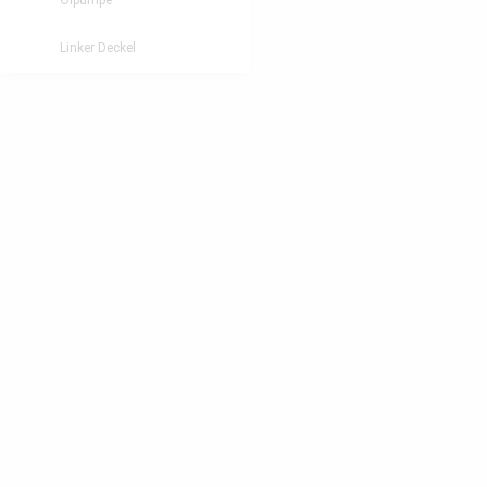
Ölpumpe
Linker Deckel
Wasserpumpe
Zylinder
Getriebe vorne
Bumper + Träger
Sitz/Verkleidung hinten
Getriebe
Kupplung
Kolben/Kurbelwelle
Kühlung