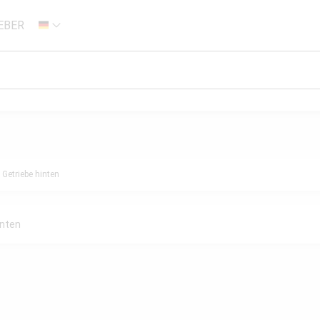
EBER
DE
Getriebe hinten
anten