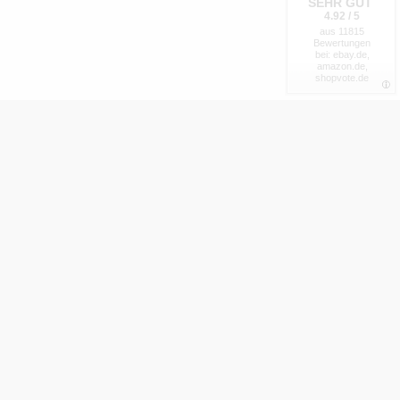
SEHR GUT
4.92 / 5
aus 11815
Bewertungen
bei: ebay.de,
amazon.de,
shopvote.de