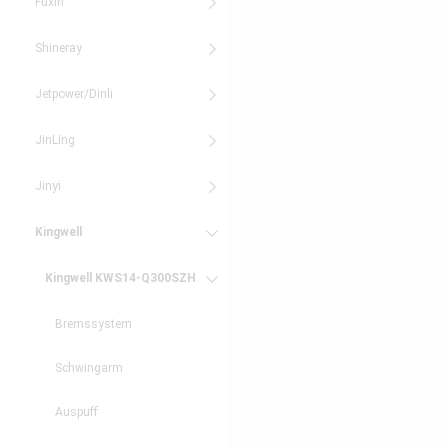
Fuxin
Shineray
Jetpower/Dinli
JinLing
Jinyi
Kingwell
Kingwell KWS14-Q300SZH
Bremssystem
Schwingarm
Auspuff