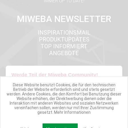
IMMER UP TO DATE!
MIWEBA NEWSLETTER
INSPIRATIONSMAIL
PRODUKTUPDATES
TOP INFORMIERT
ANGEBOTE
Werde Teil der Miweba Community!
Diese Website benutzt Cookies, die für den technischen
Verpasse nie wieder exklusive Newsletter-Rabatte und Aktionen
Betrieb der Website erforderlich sind und stets gesetzt
werden. Andere Cookies, die den Komfort bei Benutzung dieser
Website erhöhen, der Direktwerbung dienen oder die
E-MAIL*
Interaktion mit anderen Websites und sozialen Netzwerken
vereinfachen sollen, werden nur mit Ihrer Zustimmung
gesetzt.
Mehr Informationen
Anmelden