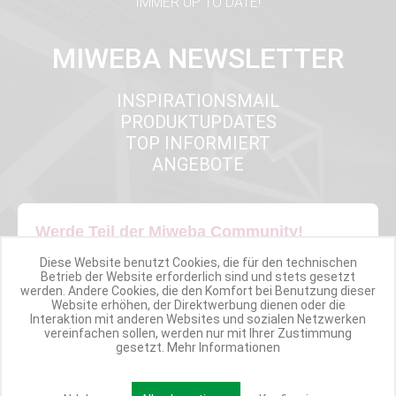
IMMER UP TO DATE!
MIWEBA NEWSLETTER
INSPIRATIONSMAIL
PRODUKTUPDATES
TOP INFORMIERT
ANGEBOTE
Werde Teil der Miweba Community!
Diese Website benutzt Cookies, die für den technischen
Verpasse nie wieder exklusive Newsletter-Rabatte und Aktionen
Betrieb der Website erforderlich sind und stets gesetzt
werden. Andere Cookies, die den Komfort bei Benutzung dieser
Website erhöhen, der Direktwerbung dienen oder die
E-MAIL*
Interaktion mit anderen Websites und sozialen Netzwerken
vereinfachen sollen, werden nur mit Ihrer Zustimmung
gesetzt.
Mehr Informationen
Anmelden