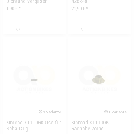
Dichtung Vergaser
428x48
(Plastik)
1,90 € *
21,90 € *
1 Variante
1 Variante
Kinroad XT110GK Öse für
Kinroad XT110GK
Schaltzug
Radnabe vorne