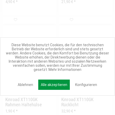
4,90 € *
21,90 € *
Diese Website benutzt Cookies, die für den technischen
Betrieb der Website erforderlich sind und stets gesetzt
werden. Andere Cookies, die den Komfort bei Benutzung dieser
Website erhöhen, der Direktwerbung dienen oder die
Interaktion mit anderen Websites und sozialen Netzwerken
vereinfachen sollen, werden nur mit Ihrer Zustimmung
gesetzt.
Mehr Informationen
Ablehnen
Alle akzeptieren
Konfigurieren
1 Variante
1 Variante
Kinroad XT110GK
Kinroad XT110GK
Rahmen Haltehülse
Rücklicht
(außen, zum schrauben)
1,90 € *
32,90 € *