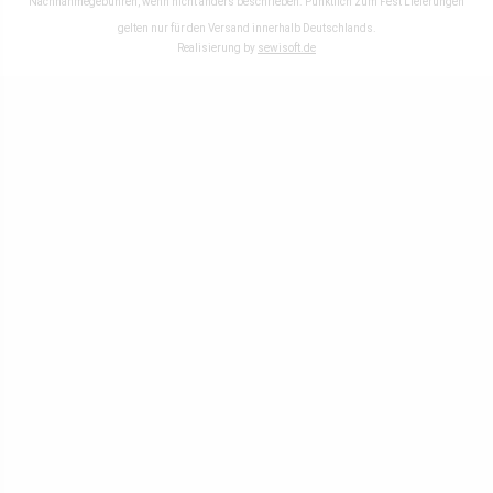
Nachnahmegebühren, wenn nicht anders beschrieben. Pünktlich zum Fest Lieferungen
gelten nur für den Versand innerhalb Deutschlands.
Realisierung by
sewisoft.de