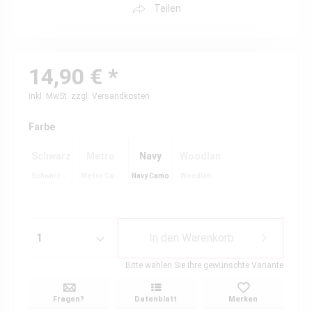
Teilen
14,90 € *
inkl. MwSt.
zzgl. Versandkosten
Farbe
Schwarz
Metro
Navy
Woodland
Schwarz Matt
Metro Camo
Navy Camo
Woodland Camo
Matt
Camo
Camo
Camo
In den
Warenkorb
Bitte wählen Sie Ihre gewünschte Variante
Fragen?
Datenblatt
Merken