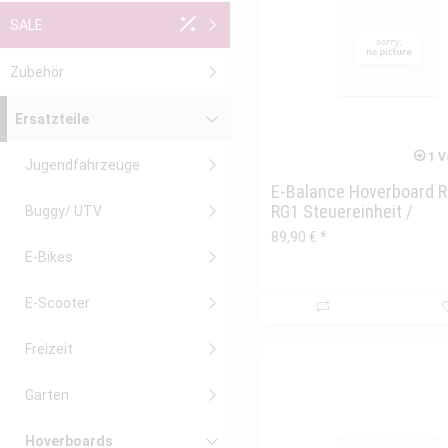
SALE
Zubehör
Ersatzteile
1 V
Jugendfahrzeuge
E-Balance Hoverboard
RG1 Steuereinheit /
Buggy/ UTV
Mainboard...
89,90 € *
E-Bikes
E-Scooter
Freizeit
Garten
Hoverboards