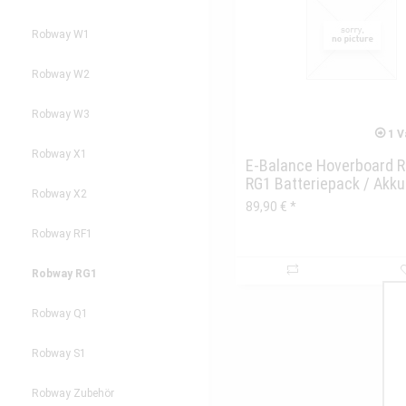
Robway W1
Robway W2
Robway W3
1 V
Robway X1
E-Balance Hoverboard
RG1 Batteriepack / Akk
Robway X2
im...
89,90 € *
Robway RF1
Robway RG1
Robway Q1
Robway S1
Robway Zubehör