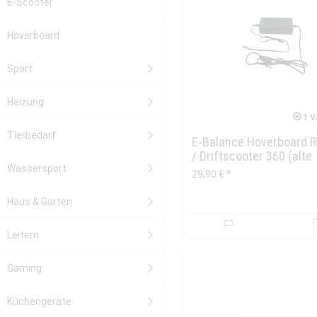
E-Scooter
Hoverboard
Sport
Heizung
1 V
Tierbedarf
E-Balance Hoverboard
/ Driftscooter 360 (alte
Wassersport
Version)...
29,90 € *
Haus & Garten
Leitern
Gaming
Küchengeräte