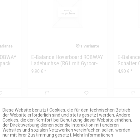
ariante
1 Variante
 ROBWAY
E-Balance Hoverboard ROBWAY
E-Balanc
upack
Ladebuchse (RG1 mit Gyroor-
Schalter 
App,...
mit...
9,90 € *
4,90 € *
Diese Website benutzt Cookies, die für den technischen Betrieb
der Website erforderlich sind und stets gesetzt werden. Andere
Cookies, die den Komfort bei Benutzung dieser Website erhöhen,
der Direktwerbung dienen oder die Interaktion mit anderen
Websites und sozialen Netzwerken vereinfachen sollen, werden
nur mit Ihrer Zustimmung gesetzt.
Mehr Informationen