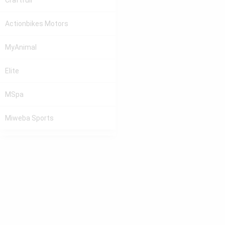
Craftfull
Actionbikes Motors
MyAnimal
Elite
MSpa
Miweba Sports