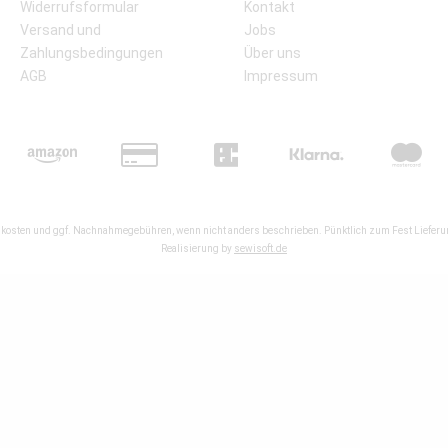
Widerrufsformular
Kontakt
Versand und
Jobs
Zahlungsbedingungen
Über uns
AGB
Impressum
kosten
und ggf. Nachnahmegebühren, wenn nicht anders beschrieben. Pünktlich zum Fest Lieferun
Realisierung by
sewisoft.de