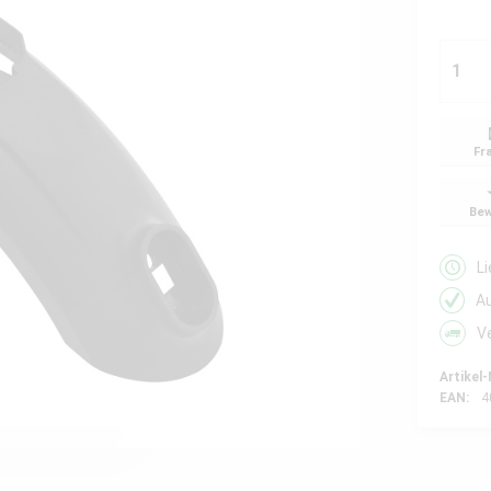
Fr
Bew
L
A
V
Artikel-
EAN:
4