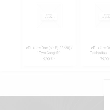
eFlux Lite One (bis Bj. 08/20) /
eFlux Lite 
Two Gasgriff
Tachodispla
Scheinwerfer 
9,90 € *
79,90 