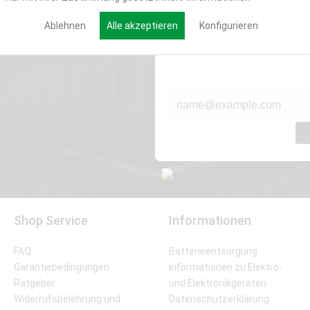
Werde Teil der Miweba
Ablehnen
Alle akzeptieren
Konfigurieren
Verpasse nie wieder exklusive New
E-MAIL*
Shop Service
Informationen
FAQ
Batterieentsorgung
Garantiebedingungen
Informationen zu Elektro-
Ratgeber
und Elektronikgeräten
Widerrufsbelehrung und
Datenschutzerklärung