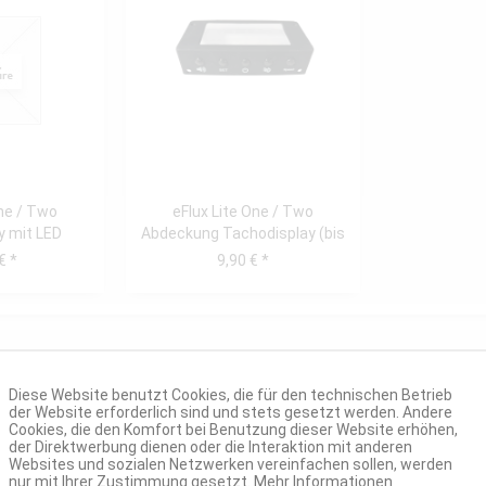
One / Two
eFlux Lite One / Two
y mit LED
Abdeckung Tachodisplay (bis
Platine...
Bj. 04/21)
€ *
9,90 € *
Diese Website benutzt Cookies, die für den technischen Betrieb
der Website erforderlich sind und stets gesetzt werden. Andere
Cookies, die den Komfort bei Benutzung dieser Website erhöhen,
der Direktwerbung dienen oder die Interaktion mit anderen
Websites und sozialen Netzwerken vereinfachen sollen, werden
nur mit Ihrer Zustimmung gesetzt.
Mehr Informationen