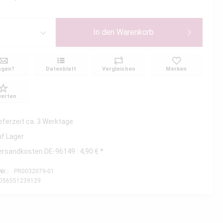
In den
Warenkorb
agen?
Datenblatt
Vergleichen
Merken
erten
ieferzeit ca. 3 Werktage
uf Lager
ersandkosten DE-96149 : 4,90 € *
Nr.:
PR0032079-01
056551239129