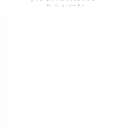
gelten nur für den Versand innerhalb Deutschlands.
Realisierung by
sewisoft.de