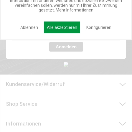
Interaktion mit anderen Websites und sozialen Netzwerken
vereinfachen sollen, werden nur mit Ihrer Zustimmung
gesetzt.
Mehr Informationen
Verpasse nie wieder exklusive Newsletter-Rabatte und Aktionen
E-MAIL*
Ablehnen
Alle akzeptieren
Konfigurieren
Anmelden
Kundenservice/Widerruf
Shop Service
Informationen