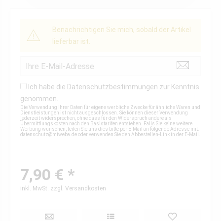
Benachrichtigen Sie mich, sobald der Artikel
lieferbar ist.
Ich habe die
Datenschutzbestimmungen
zur Kenntnis
genommen.
Die Verwendung Ihrer Daten für eigene werbliche Zwecke für ähnliche Waren und
Dienstleistungen ist nicht ausgeschlossen. Sie können dieser Verwendung
jederzeit widersprechen, ohne dass für den Widerspruch andere als
Übermittlungskosten nach den Basistarifen entstehen. Falls Sie keine weitere
Werbung wünschen, teilen Sie uns dies bitte per E-Mail an folgende Adresse mit:
datenschutz@miweba.de
oder verwenden Sie den Abbestellen-Link in der E-Mail.
7,90 € *
inkl. MwSt.
zzgl. Versandkosten