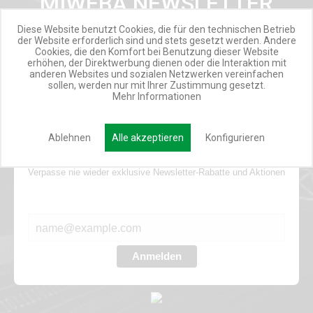
MIWEBA NEWSLETTER
Diese Website benutzt Cookies, die für den technischen Betrieb
INSPIRATIONSMAIL
der Website erforderlich sind und stets gesetzt werden. Andere
PRODUKTUPDATES
Cookies, die den Komfort bei Benutzung dieser Website
erhöhen, der Direktwerbung dienen oder die Interaktion mit
TOP INFORMIERT
anderen Websites und sozialen Netzwerken vereinfachen
ANGEBOTE
sollen, werden nur mit Ihrer Zustimmung gesetzt.
Mehr Informationen
Ablehnen
Alle akzeptieren
Konfigurieren
Werde Teil der Miweba Community!
Verpasse nie wieder exklusive Newsletter-Rabatte und Aktionen
E-MAIL*
Anmelden