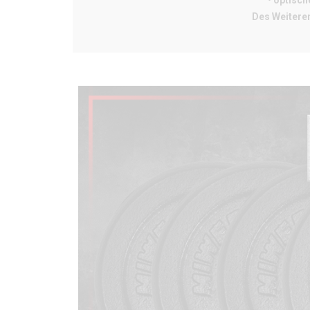
• optisch
Des Weiteren