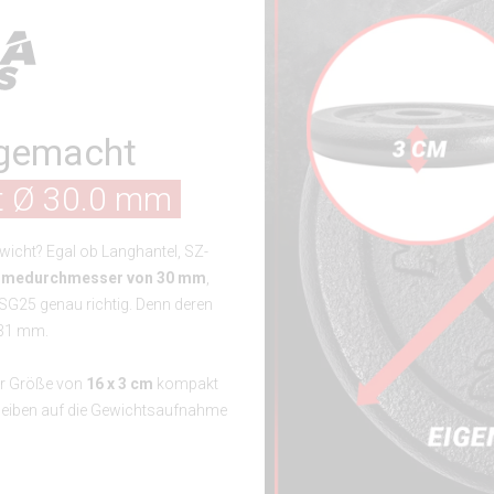
gemacht
it Ø 30.0 mm
icht? Egal ob Langhantel, SZ-
hmedurchmesser von 30 mm
,
SG25 genau richtig. Denn deren
 31 mm.
er Größe von
16 x 3 cm
kompakt
cheiben auf die Gewichtsaufnahme