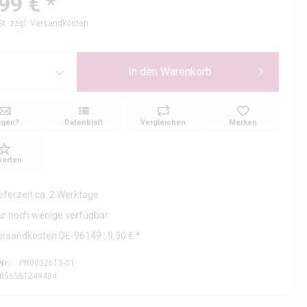
99 € *
St.
zzgl. Versandkosten
In den
Warenkorb
agen?
Datenblatt
Vergleichen
Merken
erten
ieferzeit ca. 2 Werktage
ur noch wenige verfügbar
ersandkosten DE-96149 : 9,90 € *
Nr.:
PR0032613-01
056551249494