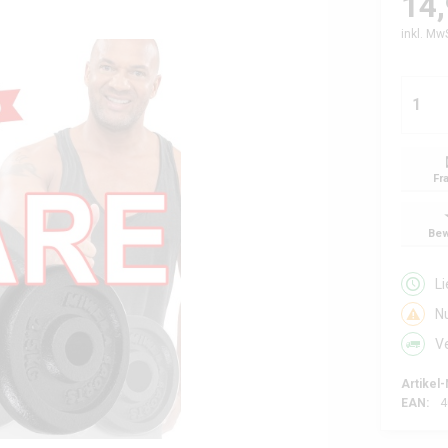
14,
inkl. Mw
Fr
Bew
L
N
V
Artikel-
EAN:
4