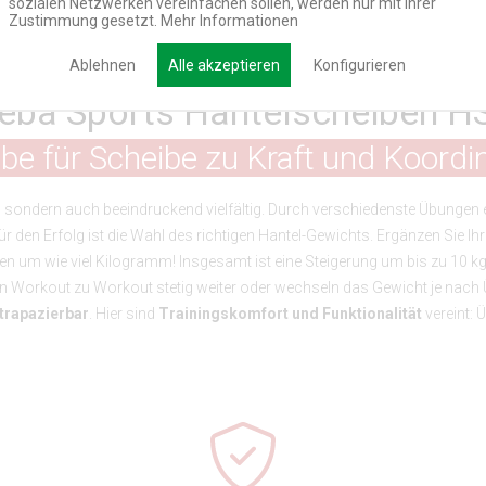
sozialen Netzwerken vereinfachen sollen, werden nur mit Ihrer
Zustimmung gesetzt.
Mehr Informationen
Ablehnen
Alle akzeptieren
Konfigurieren
eba Sports Hantelscheiben H
be für Scheibe zu Kraft und Koordi
v, sondern auch beeindruckend vielfältig. Durch verschiedenste Übungen 
 den Erfolg ist die Wahl des richtigen Hantel-Gewichts. Ergänzen Sie Ih
iden um wie viel Kilogramm! Insgesamt ist eine Steigerung um bis zu 10 
von Workout zu Workout stetig weiter oder wechseln das Gewicht je nach
trapazierbar
. Hier sind
Trainingskomfort und Funktionalität
vereint: 