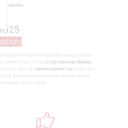
Händler
SG25
nation
entwickeln Sie Kraft und verbessern die Koordination
re Hanteln einfach mit den
2,5 kg schweren Miweba
kg möglich. Denn das
Hantelscheiben-Set
besteht aus
 Übung. Aus massivem Gusseisen gefertigt sind die
Überzeugen Sie sich selbst!