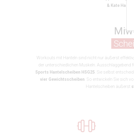
& Kate Hall
Miw
Schei
Workouts mit Hanteln sind nicht nur äußerst effekti
der unterschiedlichen Muskeln. Ausschlaggebend für
Sports Hantelscheiben HSG25
. Sie selbst entsche
vier Gewichtsscheiben
. So entwickeln Sie sich 
Hantelscheiben äußerst
s