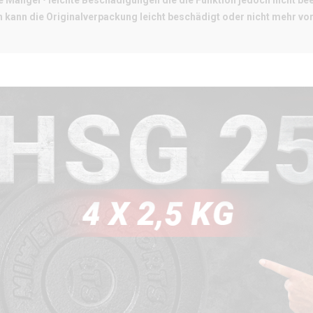
e Mängel • leichte Beschädigungen die die Funktion jedoch nicht be
 kann die Originalverpackung leicht beschädigt oder nicht mehr vo