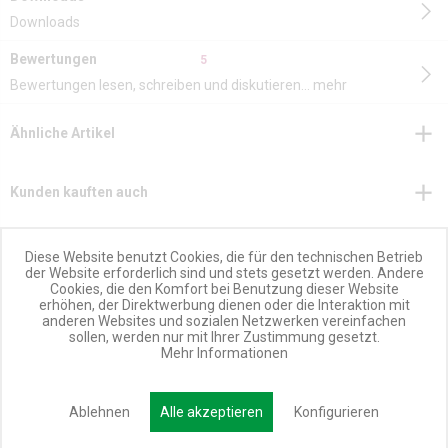
Downloads
Bewertungen
5
Bewertungen lesen, schreiben und diskutieren...
mehr
Ähnliche Artikel
Kunden kauften auch
Kunden haben sich ebenfalls angesehen
Diese Website benutzt Cookies, die für den technischen Betrieb
der Website erforderlich sind und stets gesetzt werden. Andere
Cookies, die den Komfort bei Benutzung dieser Website
erhöhen, der Direktwerbung dienen oder die Interaktion mit
anderen Websites und sozialen Netzwerken vereinfachen
sollen, werden nur mit Ihrer Zustimmung gesetzt.
Mehr Informationen
IMMER UP TO DATE!
Ablehnen
Alle akzeptieren
Konfigurieren
MIWEBA NEWSLETTER