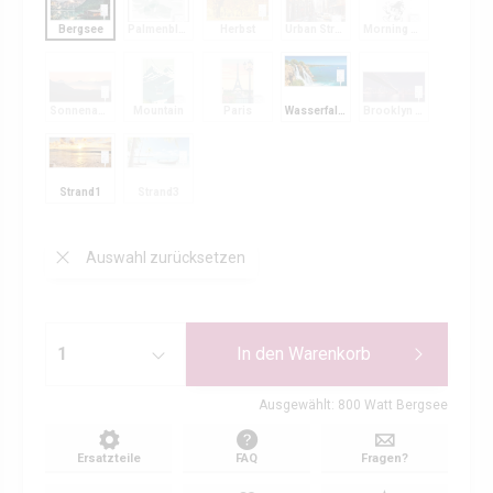
Bergsee
Palmenblätter
Herbst
Urban Street
Morning Coffee
Sonnenaufgang
Mountain
Paris
Wasserfall1
Brooklyn Bridge
Strand1
Strand3
Auswahl zurücksetzen
In den
Warenkorb
Ausgewählt: 800 Watt Bergsee
Ersatzteile
FAQ
Fragen?