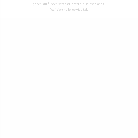
gelten nur für den Versand innerhalb Deutschlands.
Realisierung by
sewisoft.de