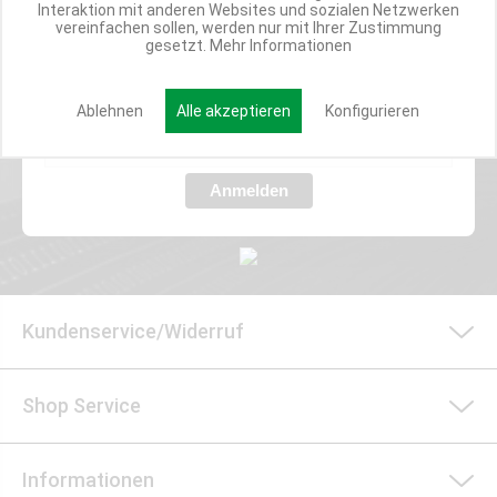
Werde Teil der Miweba Community!
Interaktion mit anderen Websites und sozialen Netzwerken
vereinfachen sollen, werden nur mit Ihrer Zustimmung
gesetzt.
Mehr Informationen
Verpasse nie wieder exklusive Newsletter-Rabatte und Aktionen
Ablehnen
Alle akzeptieren
Konfigurieren
E-MAIL*
Anmelden
Kundenservice/Widerruf
Shop Service
Informationen