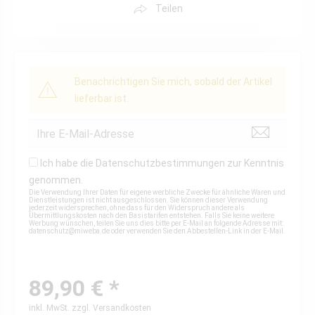
Teilen
Benachrichtigen Sie mich, sobald der Artikel
lieferbar ist.
Ich habe die
Datenschutzbestimmungen
zur Kenntnis
genommen.
Die Verwendung Ihrer Daten für eigene werbliche Zwecke für ähnliche Waren und
Dienstleistungen ist nicht ausgeschlossen. Sie können dieser Verwendung
jederzeit widersprechen, ohne dass für den Widerspruch andere als
Übermittlungskosten nach den Basistarifen entstehen. Falls Sie keine weitere
Werbung wünschen, teilen Sie uns dies bitte per E-Mail an folgende Adresse mit:
datenschutz@miweba.de
oder verwenden Sie den Abbestellen-Link in der E-Mail.
89,90 € *
inkl. MwSt.
zzgl. Versandkosten