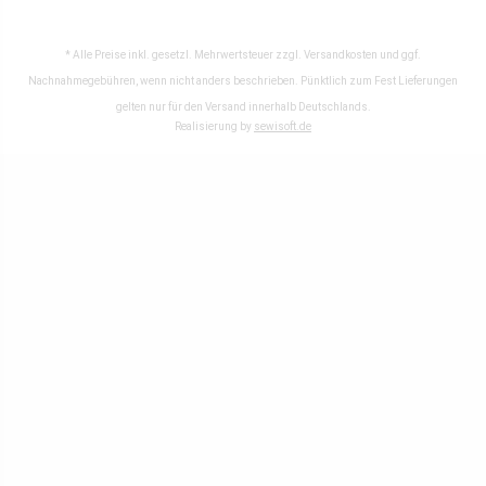
* Alle Preise inkl. gesetzl. Mehrwertsteuer zzgl.
Versandkosten
und ggf.
Nachnahmegebühren, wenn nicht anders beschrieben. Pünktlich zum Fest Lieferungen
gelten nur für den Versand innerhalb Deutschlands.
Realisierung by
sewisoft.de