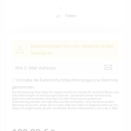
Teilen
Benachrichtigen Sie mich, sobald der Artikel
lieferbar ist.
Ich habe die
Datenschutzbestimmungen
zur Kenntnis
genommen.
Die Verwendung Ihrer Daten für eigene werbliche Zwecke für ähnliche Waren und
Dienstleistungen ist nicht ausgeschlossen. Sie können dieser Verwendung
jederzeit widersprechen, ohne dass für den Widerspruch andere als
Übermittlungskosten nach den Basistarifen entstehen. Falls Sie keine weitere
Werbung wünschen, teilen Sie uns dies bitte per E-Mail an folgende Adresse mit:
datenschutz@miweba.de
oder verwenden Sie den Abbestellen-Link in der E-Mail.