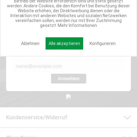
Betrieb der Website erforderlich sind und stets gesetzt
ANGEBOTE
werden. Andere Cookies, die den Komfort bei Benutzung dieser
Website erhöhen, der Direktwerbung dienen oder die
Interaktion mit anderen Websites und sozialen Netzwerken
vereinfachen sollen, werden nur mit Ihrer Zustimmung
gesetzt.
Mehr Informationen
Werde Teil der Miweba Community!
Verpasse nie wieder exklusive Newsletter-Rabatte und Aktionen
Ablehnen
Alle akzeptieren
Konfigurieren
E-MAIL*
Anmelden
Kundenservice/Widerruf