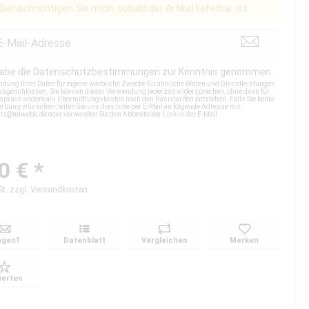
Benachrichtigen Sie mich, sobald der Artikel lieferbar ist.
habe die
Datenschutzbestimmungen
zur Kenntnis genommen.
ndung Ihrer Daten für eigene werbliche Zwecke für ähnliche Waren und Dienstleistungen
 ausgeschlossen. Sie können dieser Verwendung jederzeit widersprechen, ohne dass für
spruch andere als Übermittlungskosten nach den Basistarifen entstehen. Falls Sie keine
rbung wünschen, teilen Sie uns dies bitte per E-Mail an folgende Adresse mit:
utz@miweba.de
oder verwenden Sie den Abbestellen-Link in der E-Mail.
0 € *
St.
zzgl. Versandkosten
agen?
Datenblatt
Vergleichen
Merken
erten