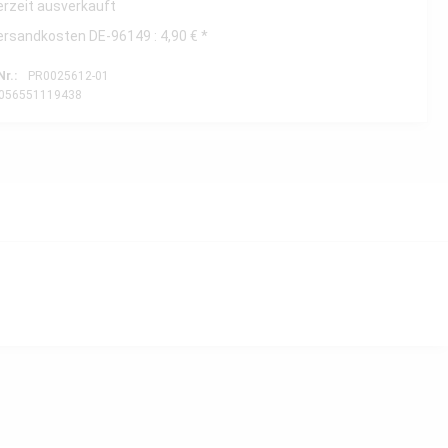
erzeit ausverkauft
ersandkosten DE-96149 : 4,90 € *
Nr.:
PR0025612-01
056551119438