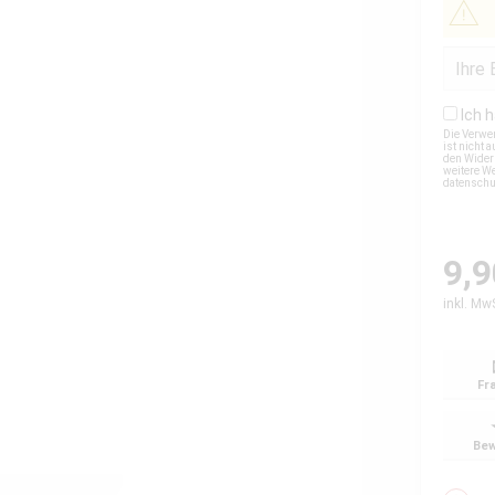
Ich 
Die Verwe
ist nicht
den Wider
weitere We
datensch
9,9
inkl. Mw
Fr
Bew