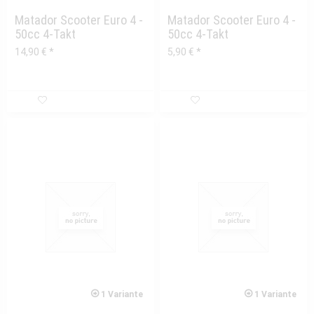
Matador Scooter Euro 4 -
Matador Scooter Euro 4 -
50cc 4-Takt
50cc 4-Takt
Ansaugstutzen Gummi
Metallklammer für...
14,90 € *
5,90 € *
1 Variante
1 Variante