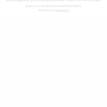
Nachnahmegebühren, wenn nicht anders beschrieben. Pünktlich zum Fest Lieferungen
gelten nur für den Versand innerhalb Deutschlands.
Realisierung by
sewisoft.de