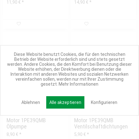
11,90 € *
14,90 € *
Diese Website benutzt Cookies, die für den technischen
Betrieb der Website erforderlich sind und stets gesetzt
werden. Andere Cookies, die den Komfort bei Benutzung dieser
Website erhöhen, der Direktwerbung dienen oder die
Interaktion mit anderen Websites und sozialen Netzwerken
vereinfachen sollen, werden nur mit Ihrer Zustimmung
gesetzt.
Mehr Informationen
Ablehnen
Alle akzeptieren
Konfigurieren
1 Variante
1 Variante
Motor 1PE39QMB
Motor 1PE39QMB
Ölpumpe
Ventilschaftdichtungen
Antriebszahnrad
(Set 2 Stück) Euro 4
8,90 € *
5,90 € *