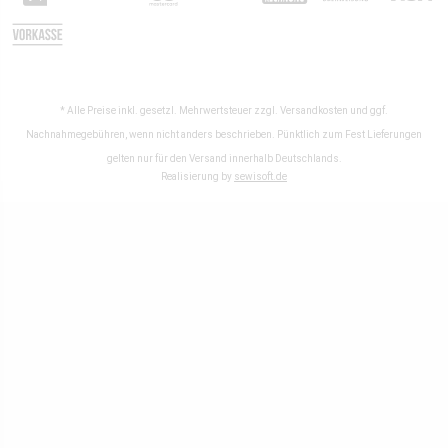
* Alle Preise inkl. gesetzl. Mehrwertsteuer zzgl.
Versandkosten
und ggf.
Nachnahmegebühren, wenn nicht anders beschrieben. Pünktlich zum Fest Lieferungen
gelten nur für den Versand innerhalb Deutschlands.
Realisierung by
sewisoft.de