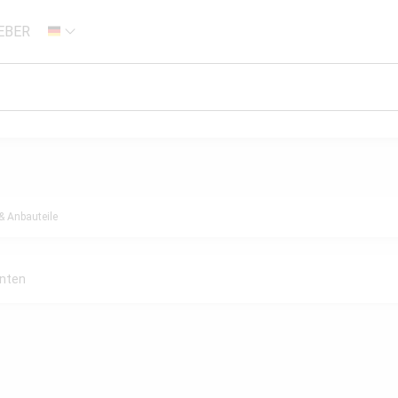
EBER
DE
& Anbauteile
anten