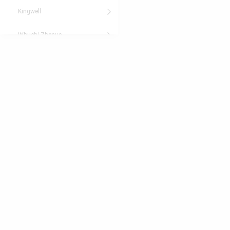
Kingwell
Whuchi Zhenua
Xingyue
XY-Power
Yamaha
Fahrzeug Rahmen
Roller
Sport
Verschleißteile
FAQ