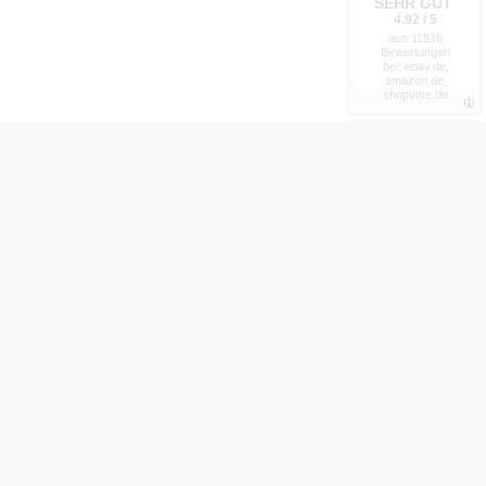
SEHR GUT
4.92 / 5
aus 11816
Bewertungen
bei: ebay.de,
amazon.de,
shopvote.de