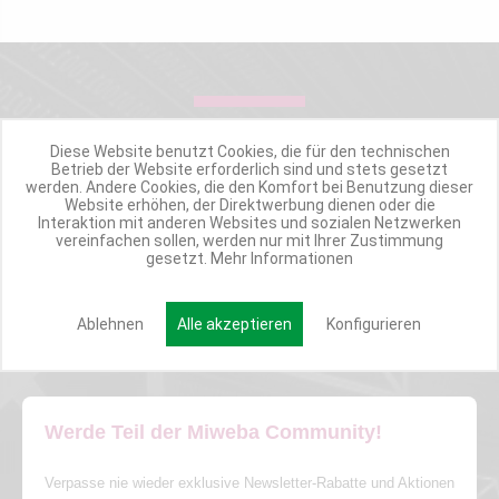
IMMER UP TO DATE!
Diese Website benutzt Cookies, die für den technischen
Betrieb der Website erforderlich sind und stets gesetzt
werden. Andere Cookies, die den Komfort bei Benutzung dieser
MIWEBA NEWSLETTER
Website erhöhen, der Direktwerbung dienen oder die
Interaktion mit anderen Websites und sozialen Netzwerken
vereinfachen sollen, werden nur mit Ihrer Zustimmung
gesetzt.
Mehr Informationen
INSPIRATIONSMAIL
PRODUKTUPDATES
TOP INFORMIERT
Ablehnen
Alle akzeptieren
Konfigurieren
ANGEBOTE
Werde Teil der Miweba Community!
Verpasse nie wieder exklusive Newsletter-Rabatte und Aktionen