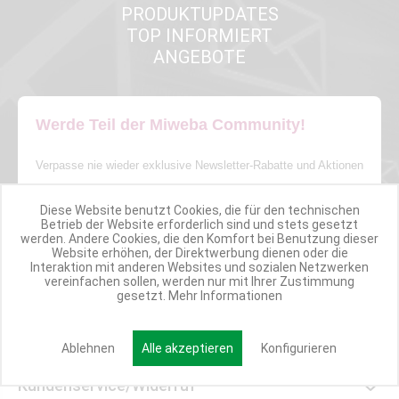
PRODUKTUPDATES
TOP INFORMIERT
ANGEBOTE
Werde Teil der Miweba Community!
Verpasse nie wieder exklusive Newsletter-Rabatte und Aktionen
E-MAIL*
Diese Website benutzt Cookies, die für den technischen
Betrieb der Website erforderlich sind und stets gesetzt
werden. Andere Cookies, die den Komfort bei Benutzung dieser
Website erhöhen, der Direktwerbung dienen oder die
Interaktion mit anderen Websites und sozialen Netzwerken
Anmelden
vereinfachen sollen, werden nur mit Ihrer Zustimmung
gesetzt.
Mehr Informationen
Ablehnen
Alle akzeptieren
Konfigurieren
Kundenservice/Widerruf