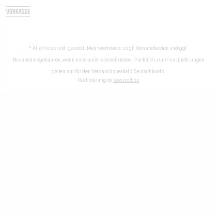
* Alle Preise inkl. gesetzl. Mehrwertsteuer zzgl.
Versandkosten
und ggf.
Nachnahmegebühren, wenn nicht anders beschrieben. Pünktlich zum Fest Lieferungen
gelten nur für den Versand innerhalb Deutschlands.
Realisierung by
sewisoft.de