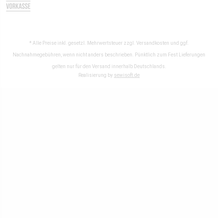
* Alle Preise inkl. gesetzl. Mehrwertsteuer zzgl.
Versandkosten
und ggf.
Nachnahmegebühren, wenn nicht anders beschrieben. Pünktlich zum Fest Lieferungen
gelten nur für den Versand innerhalb Deutschlands.
Realisierung by
sewisoft.de