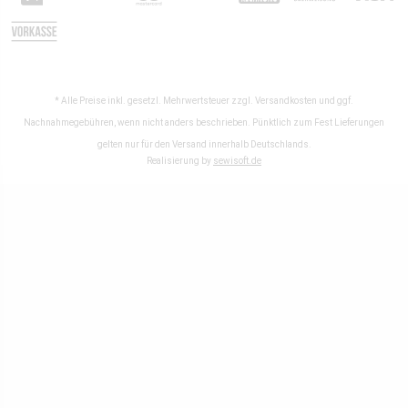
* Alle Preise inkl. gesetzl. Mehrwertsteuer zzgl.
Versandkosten
und ggf.
Nachnahmegebühren, wenn nicht anders beschrieben. Pünktlich zum Fest Lieferungen
gelten nur für den Versand innerhalb Deutschlands.
Realisierung by
sewisoft.de