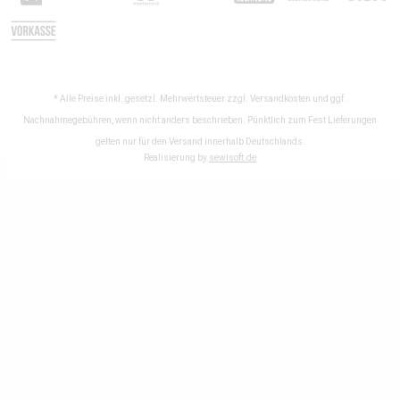
* Alle Preise inkl. gesetzl. Mehrwertsteuer zzgl.
Versandkosten
und ggf.
Nachnahmegebühren, wenn nicht anders beschrieben. Pünktlich zum Fest Lieferungen
gelten nur für den Versand innerhalb Deutschlands.
Realisierung by
sewisoft.de