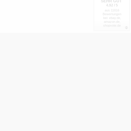
SEHR GUT
4.92 / 5
aus 11816
Bewertungen
bei: ebay.de,
amazon.de,
shopvote.de