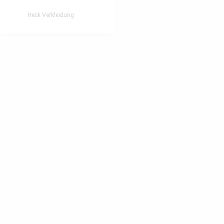
Heck Verkleidung
Front Verkleidung
Blinker
Bremspedal
Nerv Bars
Sitzbank
Elektrik
Kupplung
Kurbelwelle
Lichtmaschine