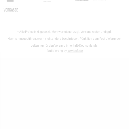
* Alle Preise inkl. gesetzl. Mehrwertsteuer zzgl.
Versandkosten
und ggf.
Nachnahmegebühren, wenn nicht anders beschrieben. Pünktlich zum Fest Lieferungen
gelten nur für den Versand innerhalb Deutschlands.
Realisierung by
sewisoft.de