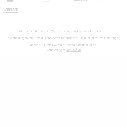
* Alle Preise inkl. gesetzl. Mehrwertsteuer zzgl.
Versandkosten
und ggf.
Nachnahmegebühren, wenn nicht anders beschrieben. Pünktlich zum Fest Lieferungen
gelten nur für den Versand innerhalb Deutschlands.
Realisierung by
sewisoft.de