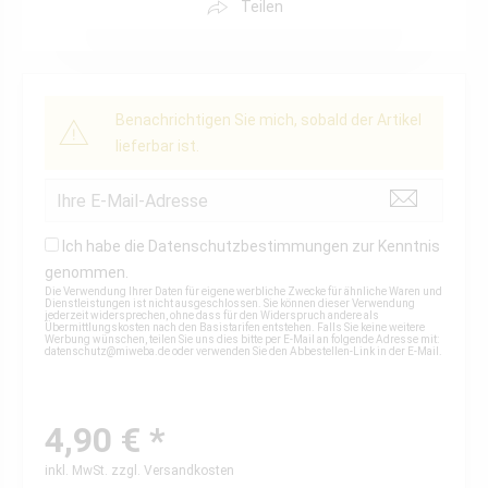
Teilen
Benachrichtigen Sie mich, sobald der Artikel
lieferbar ist.
Ich habe die
Datenschutzbestimmungen
zur Kenntnis
genommen.
Die Verwendung Ihrer Daten für eigene werbliche Zwecke für ähnliche Waren und
Dienstleistungen ist nicht ausgeschlossen. Sie können dieser Verwendung
jederzeit widersprechen, ohne dass für den Widerspruch andere als
Übermittlungskosten nach den Basistarifen entstehen. Falls Sie keine weitere
Werbung wünschen, teilen Sie uns dies bitte per E-Mail an folgende Adresse mit:
datenschutz@miweba.de
oder verwenden Sie den Abbestellen-Link in der E-Mail.
4,90 € *
inkl. MwSt.
zzgl. Versandkosten