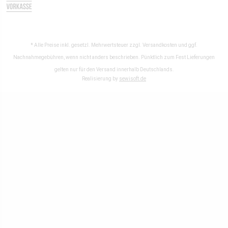
* Alle Preise inkl. gesetzl. Mehrwertsteuer zzgl.
Versandkosten
und ggf.
Nachnahmegebühren, wenn nicht anders beschrieben. Pünktlich zum Fest Lieferungen
gelten nur für den Versand innerhalb Deutschlands.
Realisierung by
sewisoft.de