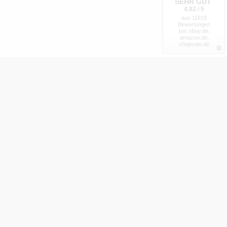
SEHR GUT
4.92 / 5
aus 11819
Bewertungen
bei: ebay.de,
amazon.de,
shopvote.de