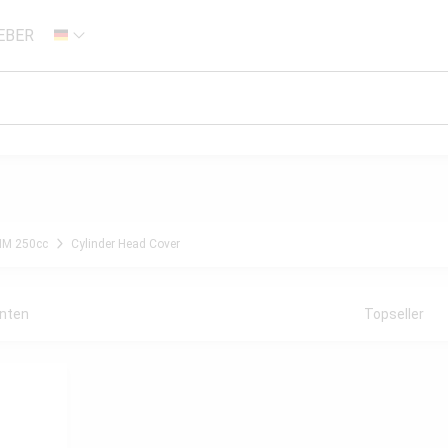
EBER
DE
MM 250cc
Cylinder Head Cover
anten