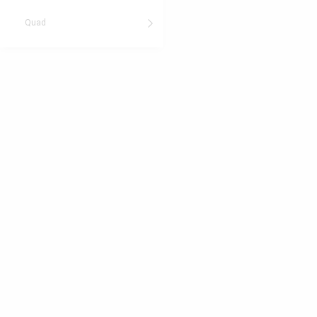
Quad
Roller
Motorräder
Quads/ATV
Roller
Sport
Verschleißteile
FAQ
Ratgeber