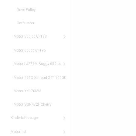
Drive Pulley
Carburator
Motor 500 cc CF188
Motor 600cc CF196
Motor LJ276M Buggy 650 cc
Motor 465Q Kinroad XT1100GK
Motor XY170MM
Motor SQR472F Cherry
Kinderfahrzeuge
Motorrad