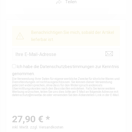
Teilen
Benachrichtigen Sie mich, sobald der Artikel
lieferbar ist.
Ich habe die
Datenschutzbestimmungen
zur Kenntnis
genommen.
Die Verwendung Ihrer Daten für eigene werbliche Zwecke für ähnliche Waren und
Dienstleistungen ist nicht ausgeschlossen. Sie können dieser Verwendung
jederzeit widersprechen, ohne dass für den Widerspruch andere als
Übermittlungskosten nach den Basistarifen entstehen. Falls Sie keine weitere
Werbung wünschen, teilen Sie uns dies bitte per E-Mail an folgende Adresse mit:
datenschutz@miweba.de
oder verwenden Sie den Abbestellen-Link in der E-Mail.
27,90 € *
inkl. MwSt.
zzgl. Versandkosten