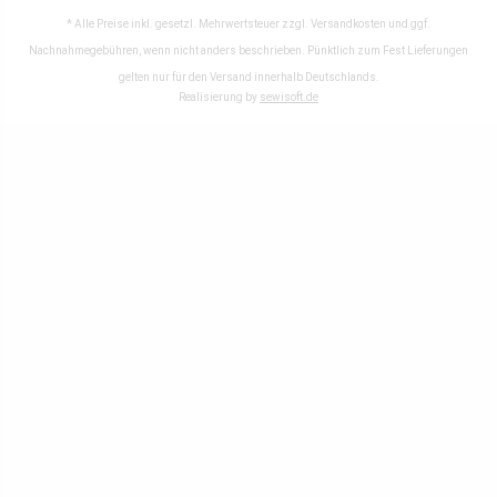
* Alle Preise inkl. gesetzl. Mehrwertsteuer zzgl.
Versandkosten
und ggf.
Nachnahmegebühren, wenn nicht anders beschrieben. Pünktlich zum Fest Lieferungen
gelten nur für den Versand innerhalb Deutschlands.
Realisierung by
sewisoft.de