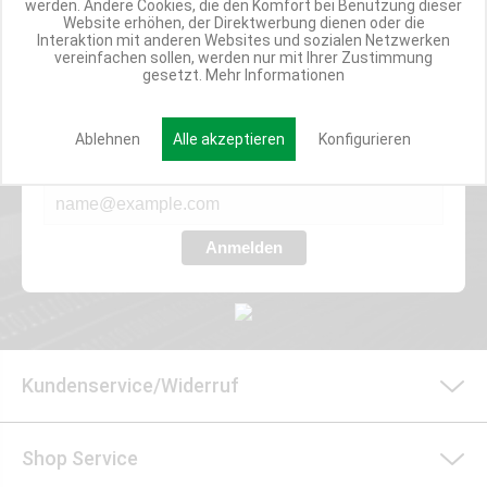
werden. Andere Cookies, die den Komfort bei Benutzung dieser
Website erhöhen, der Direktwerbung dienen oder die
Interaktion mit anderen Websites und sozialen Netzwerken
vereinfachen sollen, werden nur mit Ihrer Zustimmung
Werde Teil der Miweba Community!
gesetzt.
Mehr Informationen
Verpasse nie wieder exklusive Newsletter-Rabatte und Aktionen
Ablehnen
Alle akzeptieren
Konfigurieren
E-MAIL*
Anmelden
Kundenservice/Widerruf
Shop Service