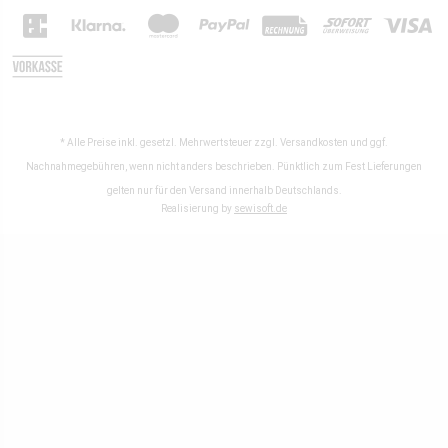
* Alle Preise inkl. gesetzl. Mehrwertsteuer zzgl.
Versandkosten
und ggf.
Nachnahmegebühren, wenn nicht anders beschrieben. Pünktlich zum Fest Lieferungen
gelten nur für den Versand innerhalb Deutschlands.
Realisierung by
sewisoft.de