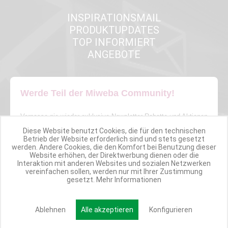
INSPIRATIONSMAIL
PRODUKTUPDATES
TOP INFORMIERT
ANGEBOTE
Werde Teil der Miweba Community!
Verpasse nie wieder exklusive Newsletter-Rabatte und Aktionen
Diese Website benutzt Cookies, die für den technischen
Betrieb der Website erforderlich sind und stets gesetzt
E-MAIL*
werden. Andere Cookies, die den Komfort bei Benutzung dieser
Website erhöhen, der Direktwerbung dienen oder die
Interaktion mit anderen Websites und sozialen Netzwerken
vereinfachen sollen, werden nur mit Ihrer Zustimmung
Anmelden
gesetzt.
Mehr Informationen
Ablehnen
Alle akzeptieren
Konfigurieren