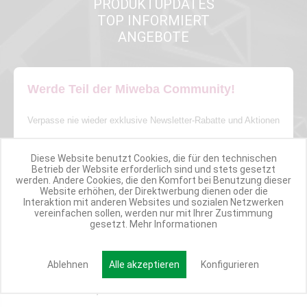
PRODUKTUPDATES
TOP INFORMIERT
ANGEBOTE
Werde Teil der Miweba Community!
Verpasse nie wieder exklusive Newsletter-Rabatte und Aktionen
E-MAIL*
Diese Website benutzt Cookies, die für den technischen
Betrieb der Website erforderlich sind und stets gesetzt
werden. Andere Cookies, die den Komfort bei Benutzung dieser
Website erhöhen, der Direktwerbung dienen oder die
Interaktion mit anderen Websites und sozialen Netzwerken
Anmelden
vereinfachen sollen, werden nur mit Ihrer Zustimmung
gesetzt.
Mehr Informationen
Ablehnen
Alle akzeptieren
Konfigurieren
Kundenservice/Widerruf