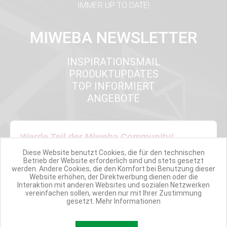
IMMER UP TO DATE!
MIWEBA NEWSLETTER
INSPIRATIONSMAIL
PRODUKTUPDATES
TOP INFORMIERT
ANGEBOTE
Werde Teil der Miweba Community!
Diese Website benutzt Cookies, die für den technischen
Verpasse nie wieder exklusive Newsletter-Rabatte und Aktionen
Betrieb der Website erforderlich sind und stets gesetzt
werden. Andere Cookies, die den Komfort bei Benutzung dieser
Website erhöhen, der Direktwerbung dienen oder die
Interaktion mit anderen Websites und sozialen Netzwerken
E-MAIL*
vereinfachen sollen, werden nur mit Ihrer Zustimmung
gesetzt.
Mehr Informationen
Anmelden