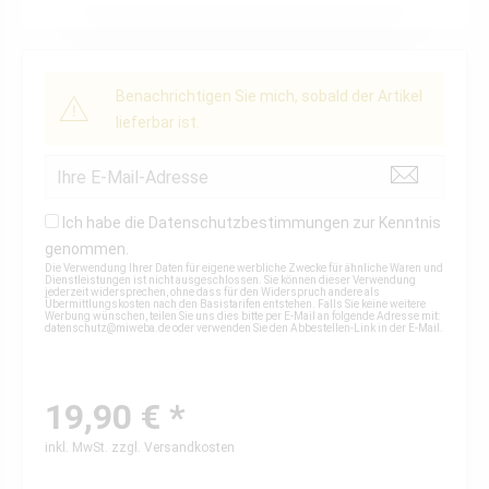
Benachrichtigen Sie mich, sobald der Artikel
lieferbar ist.
Ich habe die
Datenschutzbestimmungen
zur Kenntnis
genommen.
Die Verwendung Ihrer Daten für eigene werbliche Zwecke für ähnliche Waren und
Dienstleistungen ist nicht ausgeschlossen. Sie können dieser Verwendung
jederzeit widersprechen, ohne dass für den Widerspruch andere als
Übermittlungskosten nach den Basistarifen entstehen. Falls Sie keine weitere
Werbung wünschen, teilen Sie uns dies bitte per E-Mail an folgende Adresse mit:
datenschutz@miweba.de
oder verwenden Sie den Abbestellen-Link in der E-Mail.
19,90 € *
inkl. MwSt.
zzgl. Versandkosten