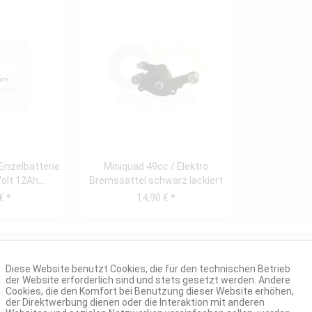
Einzelbatterie
Miniquad 49cc / Elektro
lt 12Ah...
Bremssattel schwarz lackiert
vorne...
€ *
14,90 € *
Diese Website benutzt Cookies, die für den technischen Betrieb
der Website erforderlich sind und stets gesetzt werden. Andere
Cookies, die den Komfort bei Benutzung dieser Website erhöhen,
der Direktwerbung dienen oder die Interaktion mit anderen