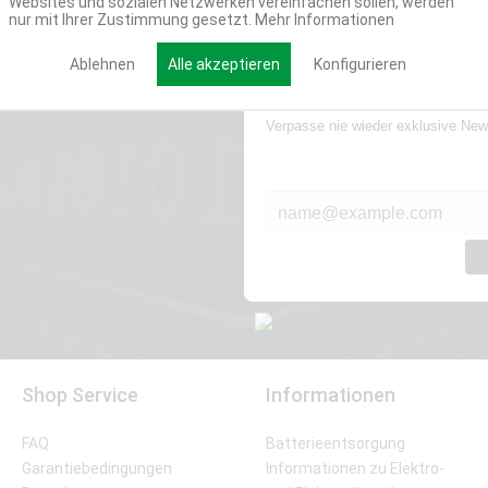
Websites und sozialen Netzwerken vereinfachen sollen, werden
nur mit Ihrer Zustimmung gesetzt.
Mehr Informationen
Ablehnen
Alle akzeptieren
Konfigurieren
Werde Teil der Miweba
Verpasse nie wieder exklusive New
E-MAIL*
Shop Service
Informationen
FAQ
Batterieentsorgung
Garantiebedingungen
Informationen zu Elektro-