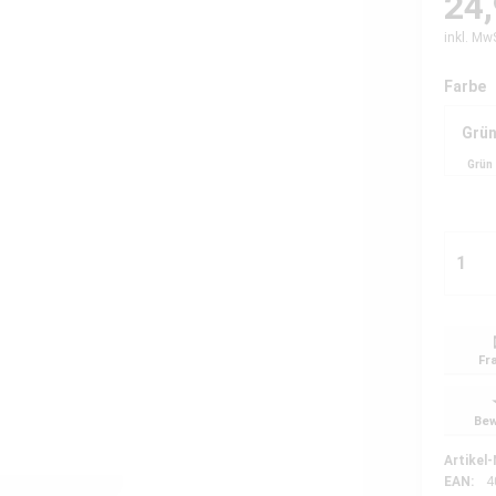
24,
inkl. Mw
Farbe
Grü
Grün
Fr
Bew
Artikel-
EAN:
4