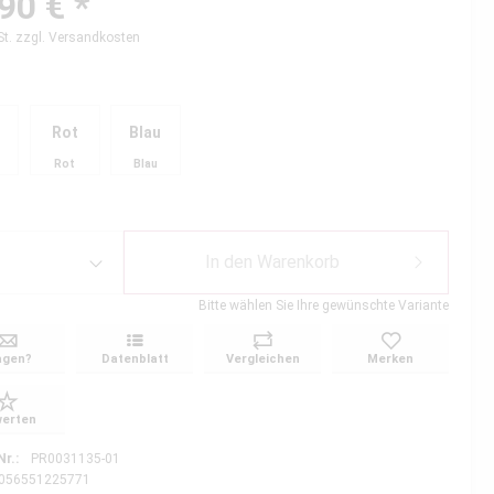
90 € *
St.
zzgl. Versandkosten
n
Rot
Blau
Rot
Blau
In den
Warenkorb
Bitte wählen Sie Ihre gewünschte Variante
agen?
Datenblatt
Vergleichen
Merken
erten
Nr.:
PR0031135-01
056551225771