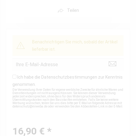
Teilen
Benachrichtigen Sie mich, sobald der Artikel
lieferbar ist.
Ich habe die
Datenschutzbestimmungen
zur Kenntnis
genommen.
Die Verwendung Ihrer Daten für eigene werbliche Zwecke für ähnliche Waren und
Dienstleistungen ist nicht ausgeschlossen. Sie können dieser Verwendung
jederzeit widersprechen, ohne dass für den Widerspruch andere als
Übermittlungskosten nach den Basistarifen entstehen. Falls Sie keine weitere
Werbung wünschen, teilen Sie uns dies bitte per E-Mail an folgende Adresse mit:
datenschutz@miweba.de
oder verwenden Sie den Abbestellen-Link in der E-Mail.
16,90 € *