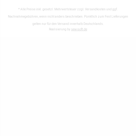
* Alle Preise inkl. gesetzl. Mehrwertsteuer zzgl.
Versandkosten
und ggf.
Nachnahmegebühren, wenn nicht anders beschrieben. Pünktlich zum Fest Lieferungen
gelten nur für den Versand innerhalb Deutschlands.
Realisierung by
sewisoft.de