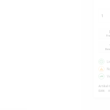
Fr
Bew
L
N
V
Artikel-
EAN:
4