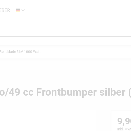
EBER
DE
Reneblade 36V 1000 Watt
o/49 cc Frontbumper silber (
9,9
inkl. Mw