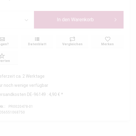
In den
Warenkorb
agen?
Datenblatt
Vergleichen
Merken
erten
ieferzeit ca. 2 Werktage
ur noch wenige verfügbar
ersandkosten DE-96149 : 4,90 € *
Nr.:
PR0020478-01
056551068750