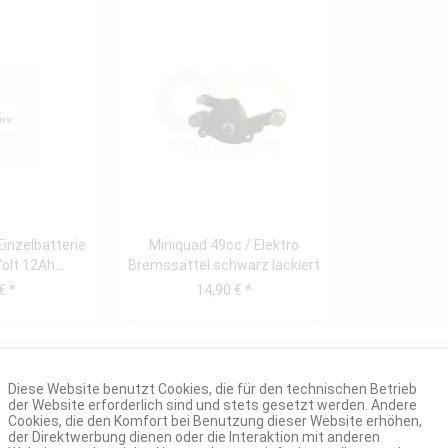
Einzelbatterie
Miniquad 49cc / Elektro
lt 12Ah...
Bremssattel schwarz lackiert
vorne...
€ *
14,90 € *
Diese Website benutzt Cookies, die für den technischen Betrieb
der Website erforderlich sind und stets gesetzt werden. Andere
Cookies, die den Komfort bei Benutzung dieser Website erhöhen,
der Direktwerbung dienen oder die Interaktion mit anderen