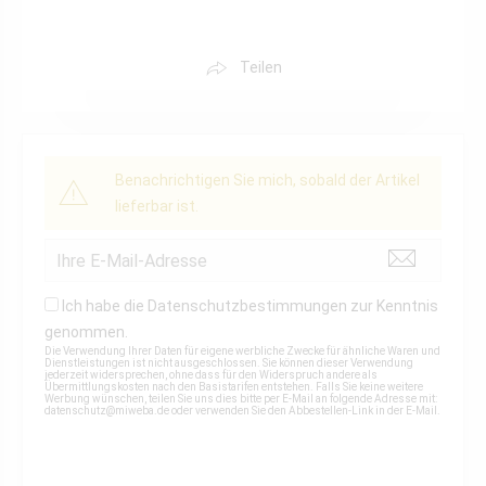
Teilen
Benachrichtigen Sie mich, sobald der Artikel
lieferbar ist.
Ich habe die
Datenschutzbestimmungen
zur Kenntnis
genommen.
Die Verwendung Ihrer Daten für eigene werbliche Zwecke für ähnliche Waren und
Dienstleistungen ist nicht ausgeschlossen. Sie können dieser Verwendung
jederzeit widersprechen, ohne dass für den Widerspruch andere als
Übermittlungskosten nach den Basistarifen entstehen. Falls Sie keine weitere
Werbung wünschen, teilen Sie uns dies bitte per E-Mail an folgende Adresse mit:
datenschutz@miweba.de
oder verwenden Sie den Abbestellen-Link in der E-Mail.