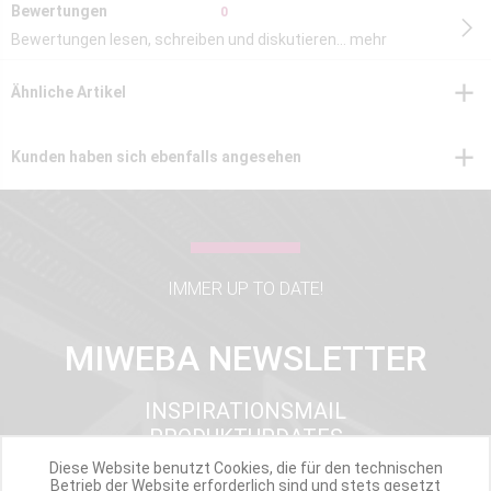
Bewertungen
0
Bewertungen lesen, schreiben und diskutieren...
mehr
Ähnliche Artikel
Kunden haben sich ebenfalls angesehen
IMMER UP TO DATE!
MIWEBA NEWSLETTER
INSPIRATIONSMAIL
PRODUKTUPDATES
TOP INFORMIERT
Diese Website benutzt Cookies, die für den technischen
Betrieb der Website erforderlich sind und stets gesetzt
ANGEBOTE