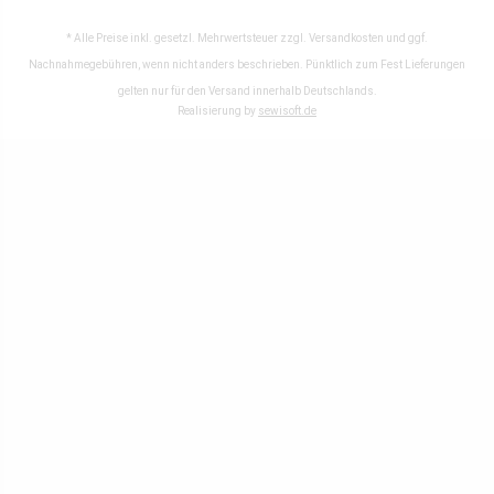
* Alle Preise inkl. gesetzl. Mehrwertsteuer zzgl.
Versandkosten
und ggf.
Nachnahmegebühren, wenn nicht anders beschrieben. Pünktlich zum Fest Lieferungen
gelten nur für den Versand innerhalb Deutschlands.
Realisierung by
sewisoft.de