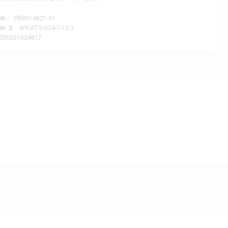
Nr.:
PR0014821-01
Nr. 2:
WV-ATV-024-7-13-3
056551024817