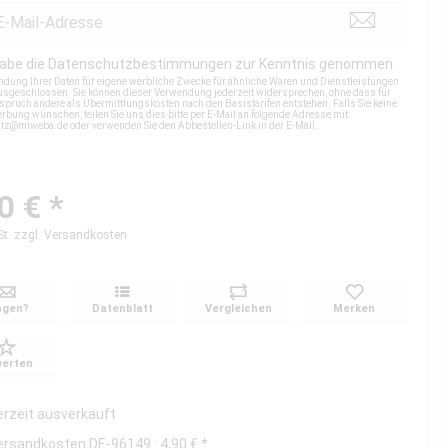
habe die
Datenschutzbestimmungen
zur Kenntnis genommen.
ndung Ihrer Daten für eigene werbliche Zwecke für ähnliche Waren und Dienstleistungen
 ausgeschlossen. Sie können dieser Verwendung jederzeit widersprechen, ohne dass für
spruch andere als Übermittlungskosten nach den Basistarifen entstehen. Falls Sie keine
rbung wünschen, teilen Sie uns dies bitte per E-Mail an folgende Adresse mit:
utz@miweba.de
oder verwenden Sie den Abbestellen-Link in der E-Mail.
0 € *
St.
zzgl. Versandkosten
agen?
Datenblatt
Vergleichen
Merken
erten
erzeit ausverkauft
ersandkosten DE-96149 : 4,90 € *