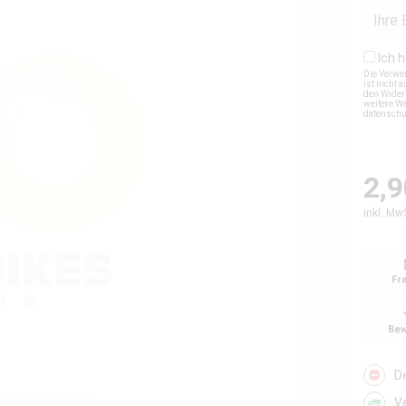
Ich 
Die Verwe
ist nicht
den Wider
weitere We
datensch
2,9
inkl. Mw
Fr
Bew
D
V