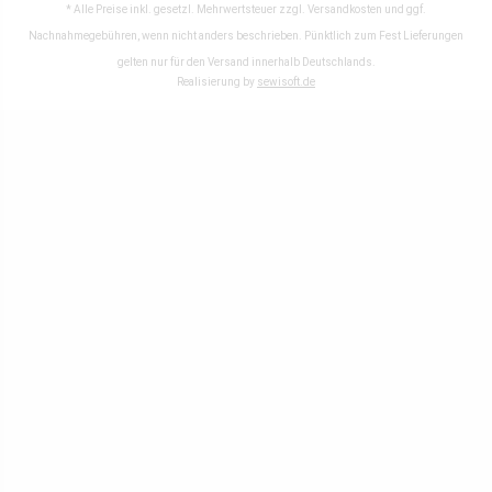
* Alle Preise inkl. gesetzl. Mehrwertsteuer zzgl.
Versandkosten
und ggf.
Nachnahmegebühren, wenn nicht anders beschrieben. Pünktlich zum Fest Lieferungen
gelten nur für den Versand innerhalb Deutschlands.
Realisierung by
sewisoft.de