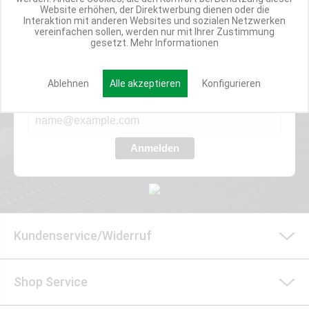
Website erhöhen, der Direktwerbung dienen oder die
Interaktion mit anderen Websites und sozialen Netzwerken
vereinfachen sollen, werden nur mit Ihrer Zustimmung
Werde Teil der Miweba Community!
gesetzt.
Mehr Informationen
Verpasse nie wieder exklusive Newsletter-Rabatte und Aktionen
Ablehnen
Alle akzeptieren
Konfigurieren
E-MAIL*
Anmelden
Kundenservice/Widerruf
Shop Service