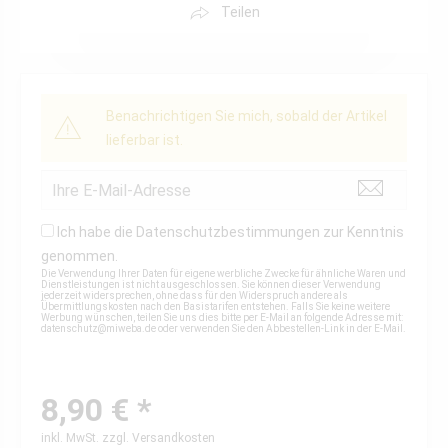
Teilen
Benachrichtigen Sie mich, sobald der Artikel
lieferbar ist.
Ich habe die
Datenschutzbestimmungen
zur Kenntnis
genommen.
Die Verwendung Ihrer Daten für eigene werbliche Zwecke für ähnliche Waren und
Dienstleistungen ist nicht ausgeschlossen. Sie können dieser Verwendung
jederzeit widersprechen, ohne dass für den Widerspruch andere als
Übermittlungskosten nach den Basistarifen entstehen. Falls Sie keine weitere
Werbung wünschen, teilen Sie uns dies bitte per E-Mail an folgende Adresse mit:
datenschutz@miweba.de
oder verwenden Sie den Abbestellen-Link in der E-Mail.
8,90 € *
inkl. MwSt.
zzgl. Versandkosten