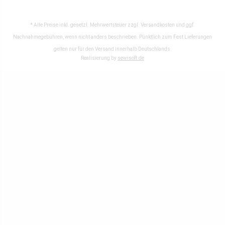
* Alle Preise inkl. gesetzl. Mehrwertsteuer zzgl.
Versandkosten
und ggf.
Nachnahmegebühren, wenn nicht anders beschrieben. Pünktlich zum Fest Lieferungen
gelten nur für den Versand innerhalb Deutschlands.
Realisierung by
sewisoft.de