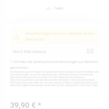
Teilen
Benachrichtigen Sie mich, sobald der Artikel
lieferbar ist.
Ich habe die
Datenschutzbestimmungen
zur Kenntnis
genommen.
Die Verwendung Ihrer Daten für eigene werbliche Zwecke für ähnliche Waren und
Dienstleistungen ist nicht ausgeschlossen. Sie können dieser Verwendung
jederzeit widersprechen, ohne dass für den Widerspruch andere als
Übermittlungskosten nach den Basistarifen entstehen. Falls Sie keine weitere
Werbung wünschen, teilen Sie uns dies bitte per E-Mail an folgende Adresse mit:
datenschutz@miweba.de
oder verwenden Sie den Abbestellen-Link in der E-Mail.
39,90 € *