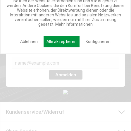
Betrieb der Website erforderlich sind und stets gesetzt
ANGEBOTE
werden. Andere Cookies, die den Komfort bei Benutzung dieser
Website erhöhen, der Direktwerbung dienen oder die
Interaktion mit anderen Websites und sozialen Netzwerken
vereinfachen sollen, werden nur mit Ihrer Zustimmung
gesetzt.
Mehr Informationen
Werde Teil der Miweba Community!
Verpasse nie wieder exklusive Newsletter-Rabatte und Aktionen
Ablehnen
Alle akzeptieren
Konfigurieren
E-MAIL*
Anmelden
Kundenservice/Widerruf