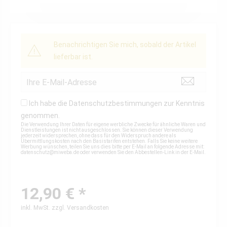
Benachrichtigen Sie mich, sobald der Artikel
lieferbar ist.
Ich habe die
Datenschutzbestimmungen
zur Kenntnis
genommen.
Die Verwendung Ihrer Daten für eigene werbliche Zwecke für ähnliche Waren und
Dienstleistungen ist nicht ausgeschlossen. Sie können dieser Verwendung
jederzeit widersprechen, ohne dass für den Widerspruch andere als
Übermittlungskosten nach den Basistarifen entstehen. Falls Sie keine weitere
Werbung wünschen, teilen Sie uns dies bitte per E-Mail an folgende Adresse mit:
datenschutz@miweba.de
oder verwenden Sie den Abbestellen-Link in der E-Mail.
12,90 € *
inkl. MwSt.
zzgl. Versandkosten