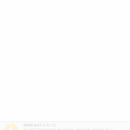
SEHR GUT
(4.92 / 5)
aus
11816
Bewertungen bei: ebay.de, amazon.de, shopvote.de ⓘ