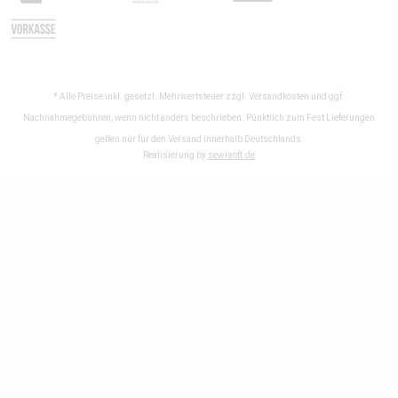
* Alle Preise inkl. gesetzl. Mehrwertsteuer zzgl.
Versandkosten
und ggf.
Nachnahmegebühren, wenn nicht anders beschrieben. Pünktlich zum Fest Lieferungen
gelten nur für den Versand innerhalb Deutschlands.
Realisierung by
sewisoft.de