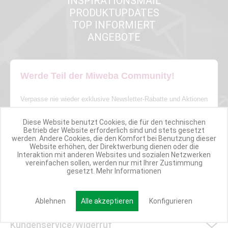
INSPIRATIONSMAIL
PRODUKTUPDATES
TOP INFORMIERT
ANGEBOTE
Werde Teil der Miweba Community!
Verpasse nie wieder exklusive Newsletter-Rabatte und Aktionen
Diese Website benutzt Cookies, die für den technischen
E-MAIL*
Betrieb der Website erforderlich sind und stets gesetzt
werden. Andere Cookies, die den Komfort bei Benutzung dieser
Website erhöhen, der Direktwerbung dienen oder die
Interaktion mit anderen Websites und sozialen Netzwerken
Anmelden
vereinfachen sollen, werden nur mit Ihrer Zustimmung
gesetzt.
Mehr Informationen
Ablehnen
Alle akzeptieren
Konfigurieren
Kundenservice/Widerruf