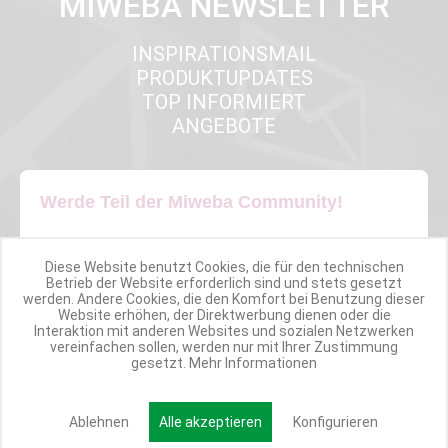
MIWEBA NEWSLETTER
INSPIRATIONSMAIL
PRODUKTUPDATES
TOP INFORMIERT
ANGEBOTE
Werde Teil der Miweba Community!
Verpasse nie wieder exklusive Newsletter-Rabatte und Aktionen
Diese Website benutzt Cookies, die für den technischen
Betrieb der Website erforderlich sind und stets gesetzt
E-MAIL*
werden. Andere Cookies, die den Komfort bei Benutzung dieser
Website erhöhen, der Direktwerbung dienen oder die
Interaktion mit anderen Websites und sozialen Netzwerken
vereinfachen sollen, werden nur mit Ihrer Zustimmung
gesetzt.
Mehr Informationen
Anmelden
Ablehnen
Alle akzeptieren
Konfigurieren