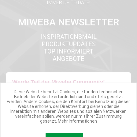
IMMER UP TO DATE!
MIWEBA NEWSLETTER
INSPIRATIONSMAIL
PRODUKTUPDATES
TOP INFORMIERT
ANGEBOTE
Werde Teil der Miweba Community!
Diese Website benutzt Cookies, die für den technischen
Verpasse nie wieder exklusive Newsletter-Rabatte und Aktionen
Betrieb der Website erforderlich sind und stets gesetzt
werden. Andere Cookies, die den Komfort bei Benutzung dieser
Website erhöhen, der Direktwerbung dienen oder die
E-MAIL*
Interaktion mit anderen Websites und sozialen Netzwerken
vereinfachen sollen, werden nur mit Ihrer Zustimmung
gesetzt.
Mehr Informationen
Anmelden