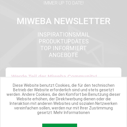
IMMER UP TO DATE!
MIWEBA NEWSLETTER
INSPIRATIONSMAIL
PRODUKTUPDATES
TOP INFORMIERT
ANGEBOTE
Werde Teil der Miweba Community!
Diese Website benutzt Cookies, die für den technischen
Verpasse nie wieder exklusive Newsletter-Rabatte und Aktionen
Betrieb der Website erforderlich sind und stets gesetzt
werden. Andere Cookies, die den Komfort bei Benutzung dieser
Website erhöhen, der Direktwerbung dienen oder die
Interaktion mit anderen Websites und sozialen Netzwerken
E-MAIL*
vereinfachen sollen, werden nur mit Ihrer Zustimmung
gesetzt.
Mehr Informationen
Anmelden